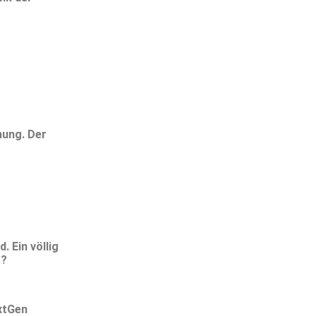
nung. Der
 Ein völlig
s?
xtGen