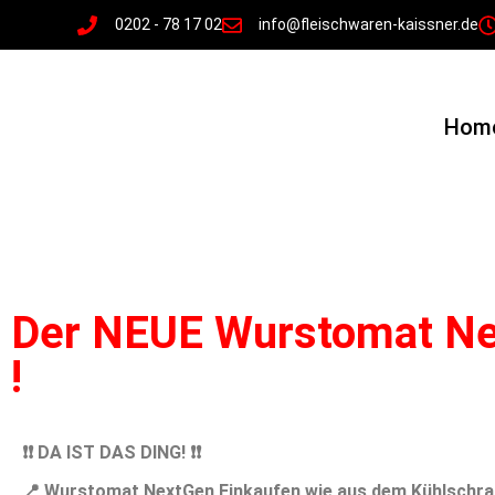
0202 - 78 17 02
info@fleischwaren-kaissner.de
Hom
Der NEUE Wurstomat N
!
❗️❗️ DA IST DAS DING! ❗️❗️
📍 Wurstomat NextGen ​Einkaufen wie aus dem Kühlschra