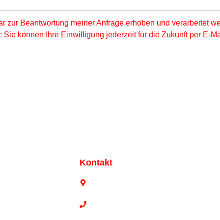
r zur Beantwortung meiner Anfrage erhoben und verarbeitet w
Sie können Ihre Einwilligung jederzeit für die Zukunft per E-M
Kontakt
Bahnstr. 187, 42327 Wuppertal
lärung
0202 78 17 02