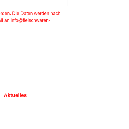
erden. Die Daten werden nach
ail an info@fleischwaren-
Aktuelles
Der NEUE Wurstomat NextGen !