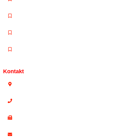
Datenschutzerklärung
Cookie-Richtlinie (EU)
Kontakt
Kontakt
Bahnstr. 187, 42327 Wuppertal
0202 78 17 02
0202 7866735
info@fleischwaren-kaissner.de