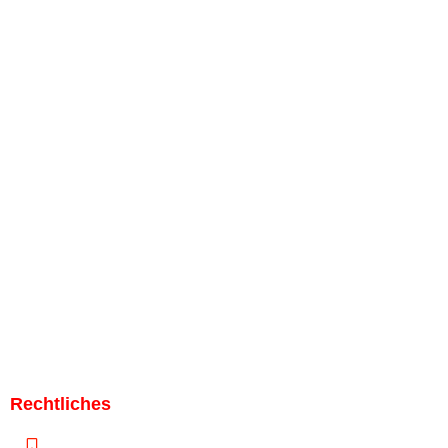
Bei uns im Werksverkauf Bargeldlos bezahlen.
Bild von
freepik.com
Rechtliches
Impressum