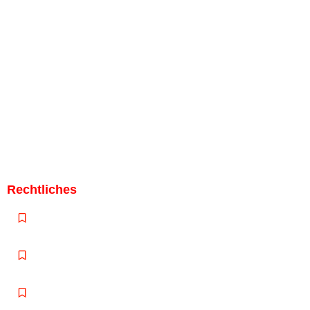
Bei uns im Werksverkauf Bargeldlos bezahlen.
Bild von
freepik.com
Rechtliches
Impressum
Datenschutzerklärung
Cookie-Richtlinie (EU)