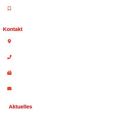
Kontakt
Kontakt
Bahnstr. 187, 42327 Wuppertal
0202 78 17 02
0202 7866735
info@fleischwaren-kaissner.de
Aktuelles
Der NEUE Wurstomat NextGen !