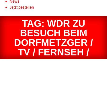
News
Jetzt bestellen
TAG: WDR ZU
BESUCH BEIM
DORFMETZGER /
TV / FERNSEH /